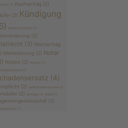
Kaufvertrag
(2)
erview
(1)
Kündigung
äufer
(2)
6)
Menschenwürde
(1)
ietminderung
(2)
ietrecht
(3)
Mietvertrag
Notar
)
Mietwohnung
(2)
3)
Notare
(2)
Notarin
(1)
ivatparkplätzen
(1)
chadensersatz
(4)
stpflicht
(2)
Verkehrsüberwachun
(1)
erkäufer
(2)
Verträge
(1)
Video
(1)
ugewinngemeinschaf
(2)
adtpolizist“
(1)