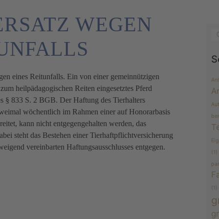
ERSATZ WEGEN
TUNFALLS
S
n eines Reitunfalls. Ein von einer gemeinnützigen
An
zum heilpädagogischen Reiten eingesetztes Pferd
A
des § 833 S. 2 BGB. Der Haftung des Tierhalters
Au
zweimal wöchentlich im Rahmen einer auf Honorarbasis
be
ereitet, kann nicht entgegengehalten werden, das
T
bei steht das Bestehen einer Tierhaftpflichtversicherung
Ei
weigend vereinbarten Haftungsausschlusses entgegen.
(1)
pa
F
(1)
g
g