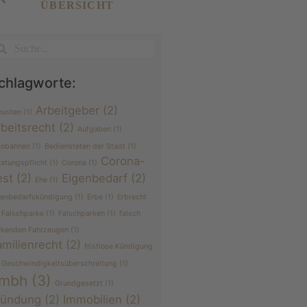
ÜBERSICHT
chlagworte:
Arbeitgeber
(2)
husten
(1)
rbeitsrecht
(2)
Aufgaben
(1)
tobahnen
(1)
Bediensteten der Stadt
(1)
Corona-
ratungspflicht
(1)
Corona
(1)
est
(2)
Eigenbedarf
(2)
Ehe
(1)
genbedarfskündigung
(1)
Erbe
(1)
Erbrecht
Falschparke
(1)
Falschparken
(1)
falsch
rkenden Fahrzeugen
(1)
amilienrecht
(2)
fristlose Kündigung
Geschwindigkeitsüberschreitung
(1)
mbh
(3)
Grundgesetzt
(1)
ründung
(2)
Immobilien
(2)