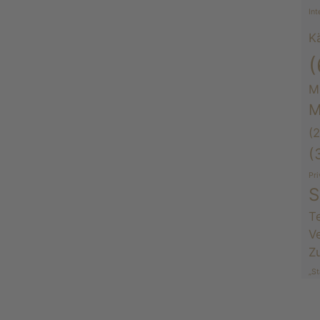
Int
K
(
M
M
(2
(
Pr
S
Te
V
Z
„St