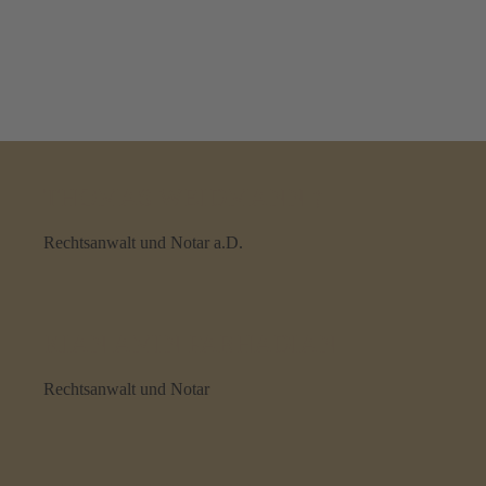
THOMAS WEIDMANN †
Rechtsanwalt und Notar a.D.
KIAN AMIN FARHADIAN
Rechtsanwalt und Notar