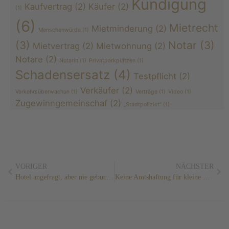
Kündigung
Kaufvertrag
(2)
Käufer
(2)
(1)
(6)
Mietrecht
Mietminderung
(2)
Menschenwürde
(1)
(3)
Notar
(3)
Mietvertrag
(2)
Mietwohnung
(2)
Notare
(2)
Notarin
(1)
Privatparkplätzen
(1)
Schadensersatz
(4)
Testpflicht
(2)
Verkäufer
(2)
Verkehrsüberwachun
(1)
Verträge
(1)
Video
(1)
Zugewinngemeinschaf
(2)
„Stadtpolizist“
(1)
VORIGER
NÄCHSTER
Hotel angefragt, aber nie gebucht. Muss man trotzdem zahlen?
Keine Amtshaftung für kleine Lücke im Pflaster der Altstadt