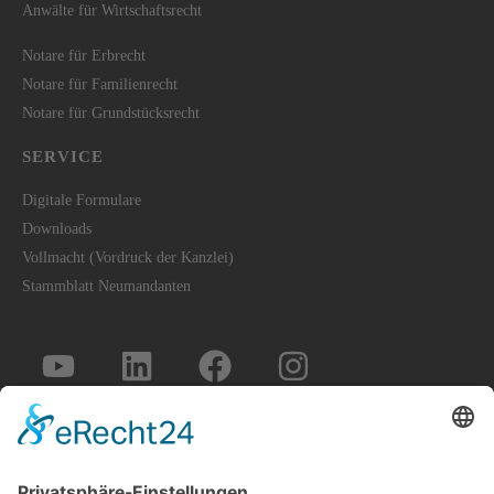
Anwälte für Wirtschaftsrecht
Notare für Erbrecht
Notare für Familienrecht
Notare für Grundstücksrecht
SERVICE
Digitale Formulare
Downloads
Vollmacht (Vordruck der Kanzlei)
Stammblatt Neumandanten