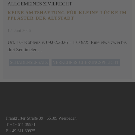
ALLGEMEINES ZIVILRECHT
KEINE AMTSHAFTUNG FÜR KLEINE LÜCKE IM
PFLASTER DER ALTSTADT
12. Juni 2026
Urt. LG Koblenz v. 09.02.2026 – 1 O 9/25 Eine etwa zwei bis
drei Zentimeter …
SCHADENSERSATZ
VERKEHRSSICHERUNGSPFLICHT
,
1
2
3
…
17
Frankfurter Straße 39 65189 Wiesbaden
T +49 611 39921
F +49 611 39925