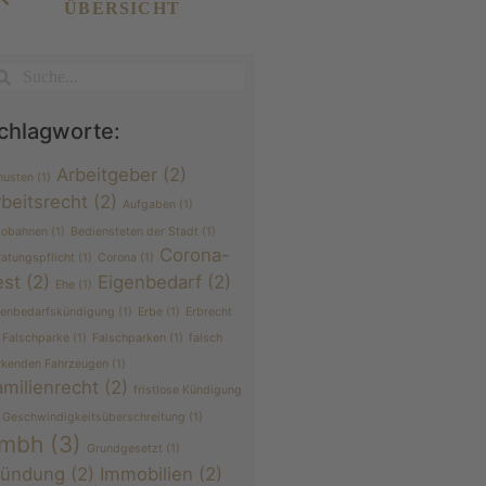
ÜBERSICHT
chlagworte:
Arbeitgeber
(2)
husten
(1)
rbeitsrecht
(2)
Aufgaben
(1)
tobahnen
(1)
Bediensteten der Stadt
(1)
Corona-
ratungspflicht
(1)
Corona
(1)
est
(2)
Eigenbedarf
(2)
Ehe
(1)
genbedarfskündigung
(1)
Erbe
(1)
Erbrecht
Falschparke
(1)
Falschparken
(1)
falsch
rkenden Fahrzeugen
(1)
amilienrecht
(2)
fristlose Kündigung
Geschwindigkeitsüberschreitung
(1)
mbh
(3)
Grundgesetzt
(1)
ründung
(2)
Immobilien
(2)