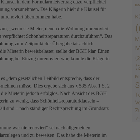
r Klausel in dem Formularmietvertrag dazu verpflichtet
Int
nung vorzunehmen. Die Klägerin hielt die Klausel für
K
 unrenoviert übernommen habe.
(
am, „wenn sie Mieter, denen die Wohnung unrenoviert
verpflichtet Schönheitsreparaturen durchzuführen“. Das
M
Wohnung zum Zeitpunkt der Übergabe tatsächlich
M
 die Mieterin beweisbelastet, stellte der BGH klar. Einen
(2
hnung bei Einzug unrenoviert war, konnte die Klägerin
(
Pr
es „dem gesetzlichen Leitbild entspreche, dass der
S
ornehmen müsse. Dies ergebe sich aus § 535 Abs. 1 S. 2
 die Mieterin jedoch erfolglos. Nach Ansicht des BGH
Te
erin zu wenig, dass Schönheitsreparaturklauseln –
V
fall sind – nach ständiger Rechtsprechung im Grundsatz
Z
„St
nung war nie renoviert“ sei nach allgemeinen
darzulegen und zu beweisen. Das habe die Mieterin im