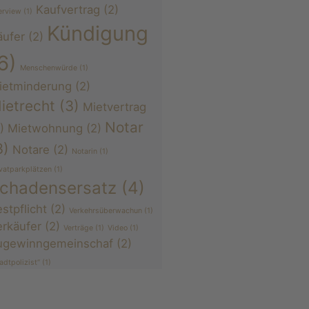
Kaufvertrag
(2)
erview
(1)
Kündigung
äufer
(2)
6)
Menschenwürde
(1)
ietminderung
(2)
ietrecht
(3)
Mietvertrag
Notar
)
Mietwohnung
(2)
3)
Notare
(2)
Notarin
(1)
ivatparkplätzen
(1)
chadensersatz
(4)
stpflicht
(2)
Verkehrsüberwachun
(1)
erkäufer
(2)
Verträge
(1)
Video
(1)
ugewinngemeinschaf
(2)
adtpolizist“
(1)