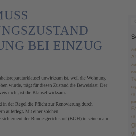
MUSS
UNGSZUSTAND
S
NG BEI EINZUG
An
A
Au
be
nheitsreparaturklausel unwirksam ist, weil die Wohnung
T
ben wurde, trägt für diesen Zustand die Beweislast. Der
Ei
is nicht, ist die Klausel wirksam.
(1)
pa
d in der Regel die Pflicht zur Renovierung durch
F
n auferlegt. Mit einer solchen
(1)
te sich erneut der Bundesgerichtshof (BGH) in seinem am
g
g