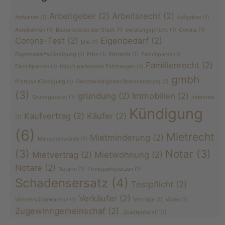
Arbeitgeber
(2)
Arbeitsrecht
(2)
Anhusten
(1)
Aufgaben
(1)
Autobahnen
(1)
Bediensteten der Stadt
(1)
beratungspflicht
(1)
Corona
(1)
Corona-Test
(2)
Eigenbedarf
(2)
Ehe
(1)
Eigenbedarfskündigung
(1)
Erbe
(1)
Erbrecht
(1)
Falschparke
(1)
Familienrecht
(2)
Falschparken
(1)
falsch parkenden Fahrzeugen
(1)
gmbh
fristlose Kündigung
(1)
Geschwindigkeitsüberschreitung
(1)
(3)
gründung
(2)
Immobilien
(2)
Grundgesetzt
(1)
Interview
Kündigung
Kaufvertrag
(2)
Käufer
(2)
(1)
(6)
Mietrecht
Mietminderung
(2)
Menschenwürde
(1)
(3)
Notar
(3)
Mietvertrag
(2)
Mietwohnung
(2)
Notare
(2)
Notarin
(1)
Privatparkplätzen
(1)
Schadensersatz
(4)
Testpflicht
(2)
Verkäufer
(2)
Verkehrsüberwachun
(1)
Verträge
(1)
Video
(1)
Zugewinngemeinschaf
(2)
„Stadtpolizist“
(1)