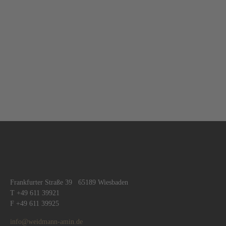
Frankfurter Straße 39 65189 Wiesbaden
T +49 611 39921
F +49 611 39925
info@weidmann-amin.de