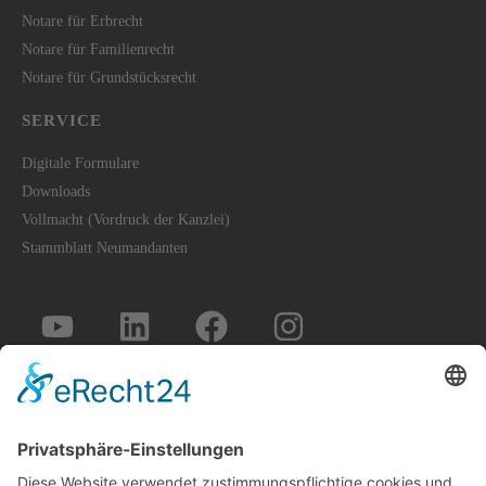
Notare für Erbrecht
Notare für Familienrecht
Notare für Grundstücksrecht
SERVICE
Digitale Formulare
Downloads
Vollmacht (Vordruck der Kanzlei)
Stammblatt Neumandanten