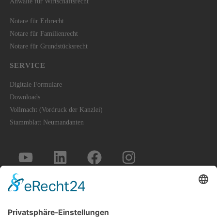
Anwälte für Wirtschaftsrecht
Notare für Erbrecht
Notare für Familienrecht
Notare für Grundstücksrecht
SERVICE
Digitale Formulare
Downloads
Vollmacht (Vordruck der Kanzlei)
Stammblatt Neumandanten