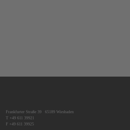
Frankfurter Straße 39 65189 Wiesbaden
T +49 611 39921
F +49 611 39925