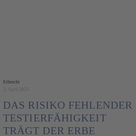
BLOG
Erbrecht
2, April 2023
DAS RISIKO FEH­LENDER
TES­TIER­FÄHIG­KEIT
TRÄGT DER ERBE