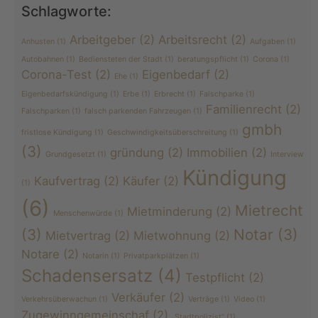
Schlagworte:
Arbeitgeber
(2)
Arbeitsrecht
(2)
Anhusten
(1)
Aufgaben
(1)
Autobahnen
(1)
Bediensteten der Stadt
(1)
beratungspflicht
(1)
Corona
(1)
Corona-Test
(2)
Eigenbedarf
(2)
Ehe
(1)
Eigenbedarfskündigung
(1)
Erbe
(1)
Erbrecht
(1)
Falschparke
(1)
Familienrecht
(2)
Falschparken
(1)
falsch parkenden Fahrzeugen
(1)
gmbh
fristlose Kündigung
(1)
Geschwindigkeitsüberschreitung
(1)
(3)
gründung
(2)
Immobilien
(2)
Grundgesetzt
(1)
Interview
Kündigung
Kaufvertrag
(2)
Käufer
(2)
(1)
(6)
Mietrecht
Mietminderung
(2)
Menschenwürde
(1)
(3)
Notar
(3)
Mietvertrag
(2)
Mietwohnung
(2)
Notare
(2)
Notarin
(1)
Privatparkplätzen
(1)
Schadensersatz
(4)
Testpflicht
(2)
Verkäufer
(2)
Verkehrsüberwachun
(1)
Verträge
(1)
Video
(1)
Zugewinngemeinschaf
(2)
„Stadtpolizist“
(1)