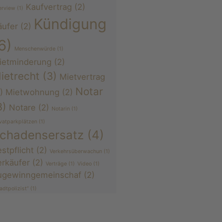
Kaufvertrag
(2)
erview
(1)
Kündigung
äufer
(2)
6)
Menschenwürde
(1)
ietminderung
(2)
ietrecht
(3)
Mietvertrag
Notar
)
Mietwohnung
(2)
3)
Notare
(2)
Notarin
(1)
ivatparkplätzen
(1)
chadensersatz
(4)
stpflicht
(2)
Verkehrsüberwachun
(1)
erkäufer
(2)
Verträge
(1)
Video
(1)
ugewinngemeinschaf
(2)
adtpolizist“
(1)