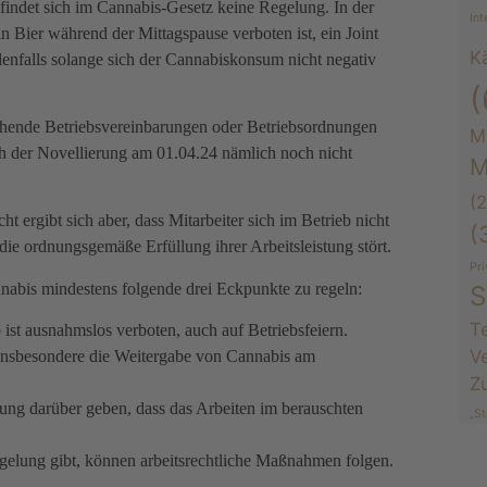
indet sich im Cannabis-Gesetz keine Regelung. In der
Int
in Bier während der Mittagspause verboten ist, ein Joint
K
edenfalls solange sich der Cannabiskonsum nicht negativ
(
tehende Betriebsvereinbarungen oder Betriebsordnungen
M
h der Novellierung am 01.04.24 nämlich noch nicht
M
(2
ht ergibt sich aber, dass Mitarbeiter sich im Betrieb nicht
(
die ordnungsgemäße Erfüllung ihrer Arbeitsleistung stört.
Pr
nabis mindestens folgende drei Eckpunkte zu regeln:
S
Te
st ausnahmslos verboten, auch auf Betriebsfeiern.
V
 insbesondere die Weitergabe von Cannabis am
Z
lung darüber geben, dass das Arbeiten im berauschten
„St
egelung gibt, können arbeitsrechtliche Maßnahmen folgen.