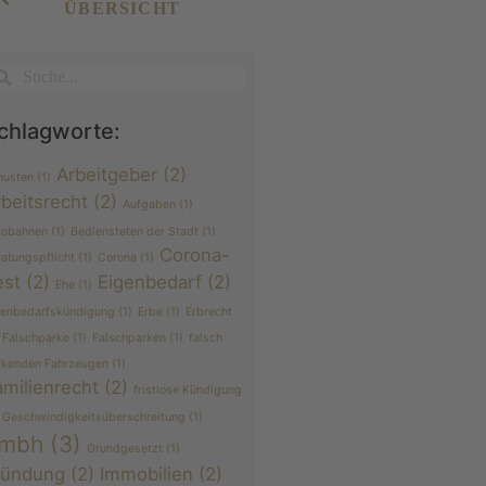
ÜBERSICHT
chlagworte:
Arbeitgeber
(2)
husten
(1)
rbeitsrecht
(2)
Aufgaben
(1)
tobahnen
(1)
Bediensteten der Stadt
(1)
Corona-
ratungspflicht
(1)
Corona
(1)
est
(2)
Eigenbedarf
(2)
Ehe
(1)
genbedarfskündigung
(1)
Erbe
(1)
Erbrecht
Falschparke
(1)
Falschparken
(1)
falsch
rkenden Fahrzeugen
(1)
amilienrecht
(2)
fristlose Kündigung
Geschwindigkeitsüberschreitung
(1)
mbh
(3)
Grundgesetzt
(1)
ründung
(2)
Immobilien
(2)