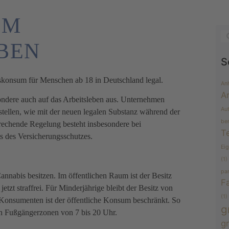
IM
BEN
S
iskonsum für Menschen ab 18 in Deutschland legal.
An
A
sondere auch auf das Arbeitsleben aus. Unternehmen
Au
stellen, wie mit der neuen legalen Substanz während der
be
rechende Regelung besteht insbesondere bei
T
ts des Versicherungsschutzes.
Ei
(1)
pa
nnabis besitzen. Im öffentlichen Raum ist der Besitz
F
tzt straffrei. Für Minderjährige bleibt der Besitz von
(1)
e Konsumenten ist der öffentliche Konsum beschränkt. So
g
in Fußgängerzonen von 7 bis 20 Uhr.
g