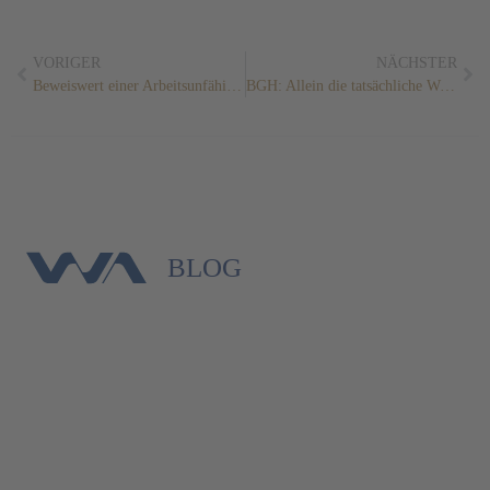
VORIGER
NÄCHSTER
Beweiswert einer Arbeitsunfähigkeitsbescheinigung, die die Dauer einer Kündigungsfrist umfass
BGH: Allein die tatsächliche Wohnfläche ist für das Mieterhöhungsverfahren maßgeblich
BLOG