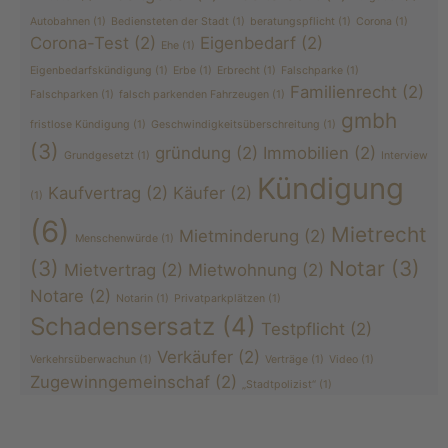
Autobahnen
(1)
Bediensteten der Stadt
(1)
beratungspflicht
(1)
Corona
(1)
Corona-Test
(2)
Eigenbedarf
(2)
Ehe
(1)
Eigenbedarfskündigung
(1)
Erbe
(1)
Erbrecht
(1)
Falschparke
(1)
Familienrecht
(2)
Falschparken
(1)
falsch parkenden Fahrzeugen
(1)
gmbh
fristlose Kündigung
(1)
Geschwindigkeitsüberschreitung
(1)
(3)
gründung
(2)
Immobilien
(2)
Grundgesetzt
(1)
Interview
Kündigung
Kaufvertrag
(2)
Käufer
(2)
(1)
(6)
Mietrecht
Mietminderung
(2)
Menschenwürde
(1)
(3)
Notar
(3)
Mietvertrag
(2)
Mietwohnung
(2)
Notare
(2)
Notarin
(1)
Privatparkplätzen
(1)
Schadensersatz
(4)
Testpflicht
(2)
Verkäufer
(2)
Verkehrsüberwachun
(1)
Verträge
(1)
Video
(1)
Zugewinngemeinschaf
(2)
„Stadtpolizist“
(1)