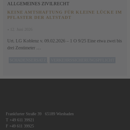
ALLGEMEINES ZIVILRECHT
KEINE AMTSHAFTUNG FÜR KLEINE LÜCKE IM
PFLASTER DER ALTSTADT
•
12. Juni 2026
Urt. LG Koblenz v. 09.02.2026 – 1 O 9/25 Eine etwa zwei bis
drei Zentimeter …
SCHADENSERSATZ
VERKEHRSSICHERUNGSPFLICHT
,
1
2
3
…
17
Frankfurter Straße 39 65189 Wiesbaden
T +49 611 39921
F +49 611 39925