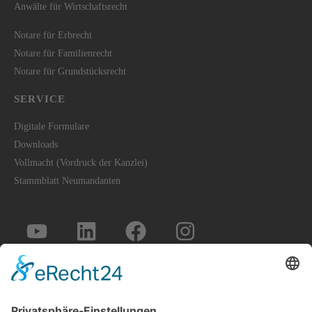
Anwälte für Wirtschaftsrecht
Notare für Erbrecht
Notare für Familienrecht
Notare für Grundstücksrecht
SERVICE
Digitale Formulare
Downloads
Vollmacht (Vordruck der Kanzlei)
Stammblatt Neumandanten